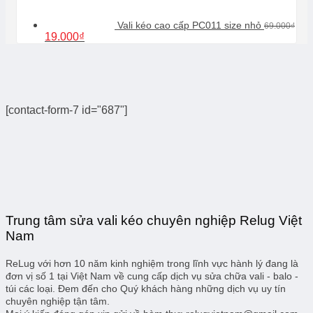
Vali kéo cao cấp PC011 size nhỏ
69.000
₫
Giá
Giá
19.000
₫
gốc
hiện
là:
tại
69.000₫.
là:
19.000₫.
[contact-form-7 id="687"]
Trung tâm sửa vali kéo chuyên nghiệp Relug Việt
Nam
ReLug với hơn 10 năm kinh nghiệm trong lĩnh vực hành lý đang là
đơn vị số 1 tại Việt Nam về cung cấp dịch vụ sửa chữa vali - balo -
túi các loại. Đem đến cho Quý khách hàng những dịch vụ uy tín
chuyên nghiệp tận tâm.