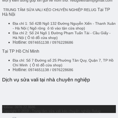
Mọi ý kiến đóng góp xin gửi về hòm thư: relugvietnam@gmail.com
Tại TP
TRUNG TÂM SỬA VALI KÉO CHUYÊN NGHIỆP RELUG
Hà Nội
Địa chỉ 1:
Số 42B Ngõ 132 Đường Nguyễn Xiển - Thanh Xuân
- Hà Nội
( Ngõ rộng ô tô vào tận cửa shop)
Địa chỉ 2:
Số 24 Ngõ 1 Đường Phạm Tuấn Tài - Cầu Giấy -
Hà Nội
( Ô tô đỗ cửa shop)
Hotline:
0974651138 / 0976228686
Tại TP Hồ Chí Minh
Địa chỉ:
Số 7 Đường số 25 Phường Tân Quy, Quận 7, TP Hồ
Chí Minh
( Ô tô đỗ cửa shop)
Hotline:
0974651138 / 0976228686
Dịch vụ sửa vali tại nhà chuyên nghiệp
Hotline: 0976.22.8686
Copyright © 2019 - Trung tâm sửa vali kéo chuyên nghiệp Relug