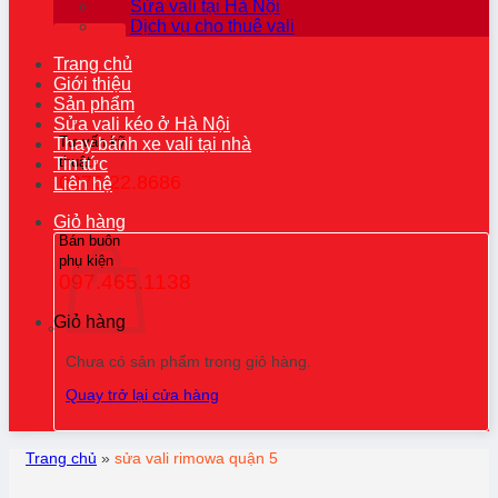
Sửa vali tại Hà Nội
Dịch vụ cho thuê vali
Trang chủ
Giới thiệu
Sản phẩm
Sửa vali kéo ở Hà Nội
Tư vấn kỹ
Thay bánh xe vali tại nhà
thuật
Tin tức
0976.22.8686
Liên hệ
Giỏ hàng
Bán buôn
phụ kiện
097.465.1138
Giỏ hàng
Chưa có sản phẩm trong giỏ hàng.
Quay trở lại cửa hàng
Trang chủ
»
sửa vali rimowa quận 5