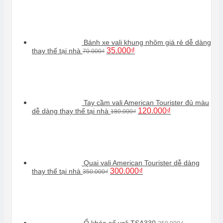
Bánh xe vali khung nhôm giá rẻ dễ dàng
Giá
Giá
35.000
₫
thay thế tại nhà
70.000
₫
gốc
hiện
là:
tại
70.000₫.
là:
35.000₫.
Tay cầm vali American Tourister đủ màu
Giá
Giá
120.000
₫
dễ dàng thay thế tại nhà
180.000
₫
gốc
hiện
là:
tại
180.000₫.
là:
120.000₫.
Quai vali American Tourister dễ dàng
Giá
Giá
300.000
₫
thay thế tại nhà
350.000
₫
gốc
hiện
là:
tại
350.000₫.
là:
300.000₫.