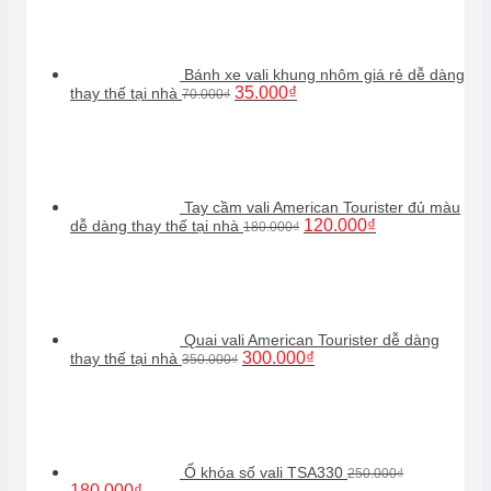
Bánh xe vali khung nhôm giá rẻ dễ dàng
Giá
Giá
35.000
₫
thay thế tại nhà
70.000
₫
gốc
hiện
là:
tại
70.000₫.
là:
35.000₫.
Tay cầm vali American Tourister đủ màu
Giá
Giá
120.000
₫
dễ dàng thay thế tại nhà
180.000
₫
gốc
hiện
là:
tại
180.000₫.
là:
120.000₫.
Quai vali American Tourister dễ dàng
Giá
Giá
300.000
₫
thay thế tại nhà
350.000
₫
gốc
hiện
là:
tại
350.000₫.
là:
300.000₫.
Ổ khóa số vali TSA330
250.000
₫
Giá
Giá
180.000
₫