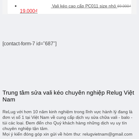
Vali kéo cao cấp PC011 size nhỏ
69.000
₫
Giá
Giá
19.000
₫
gốc
hiện
là:
tại
69.000₫.
là:
19.000₫.
[contact-form-7 id="687"]
Trung tâm sửa vali kéo chuyên nghiệp Relug Việt
Nam
ReLug với hơn 10 năm kinh nghiệm trong lĩnh vực hành lý đang là
đơn vị số 1 tại Việt Nam về cung cấp dịch vụ sửa chữa vali - balo -
túi các loại. Đem đến cho Quý khách hàng những dịch vụ uy tín
chuyên nghiệp tận tâm.
Mọi ý kiến đóng góp xin gửi về hòm thư: relugvietnam@gmail.com