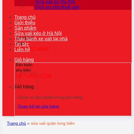
Sửa vali tại Hà Nội
Dịch vụ cho thuê vali
Trang chủ
Giới thiệu
Sản phẩm
Sửa vali kéo ở Hà Nội
Tư vấn kỹ
Thay bánh xe vali tại nhà
thuật
Tin tức
0976.22.8686
Liên hệ
Giỏ hàng
Bán buôn
phụ kiện
097.465.1138
Giỏ hàng
Chưa có sản phẩm trong giỏ hàng.
Quay trở lại cửa hàng
Trang chủ
»
sửa vali quận long biên