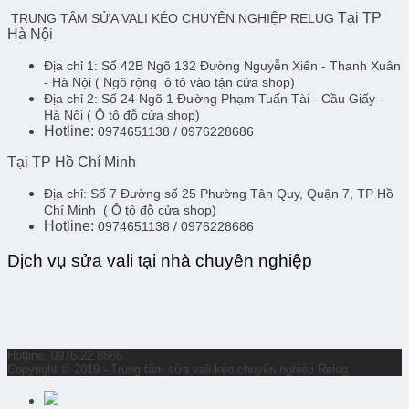
Tại TP
TRUNG TÂM SỬA VALI KÉO CHUYÊN NGHIỆP RELUG
Hà Nội
Địa chỉ 1:
Số 42B Ngõ 132 Đường Nguyễn Xiển - Thanh Xuân
- Hà Nội
( Ngõ rộng ô tô vào tận cửa shop)
Địa chỉ 2:
Số 24 Ngõ 1 Đường Phạm Tuấn Tài - Cầu Giấy -
Hà Nội
( Ô tô đỗ cửa shop)
Hotline:
0974651138 / 0976228686
Tại TP Hồ Chí Minh
Địa chỉ:
Số 7 Đường số 25 Phường Tân Quy, Quận 7, TP Hồ
Chí Minh
( Ô tô đỗ cửa shop)
Hotline:
0974651138 / 0976228686
Dịch vụ sửa vali tại nhà chuyên nghiệp
Hotline: 0976.22.8686
Copyright © 2019 - Trung tâm sửa vali kéo chuyên nghiệp Relug