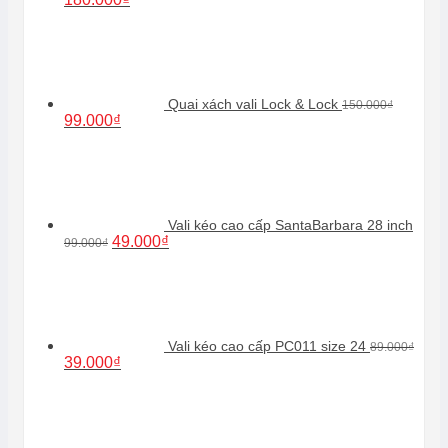
gốc
hiện
là:
tại
250.000₫.
là:
180.000₫.
Quai xách vali Lock & Lock
150.000
₫
Giá
Giá
99.000
₫
gốc
hiện
là:
tại
150.000₫.
là:
99.000₫.
Vali kéo cao cấp SantaBarbara 28 inch
Giá
Giá
49.000
₫
99.000
₫
gốc
hiện
là:
tại
99.000₫.
là:
49.000₫.
Vali kéo cao cấp PC011 size 24
89.000
₫
Giá
Giá
39.000
₫
gốc
hiện
là:
tại
89.000₫.
là:
39.000₫.