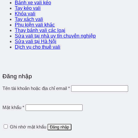
Bánh xe vali kéo
Tay kéo vali
Khóa vali
Tay xách vali
Phụ kiện vali khác
Thay bánh vali các loại
Sửa vali tại nhà uy tín chuyên nghiệp
Sửa vali tại Hà Nội
Dịch vụ cho thuê vali
Đăng nhập
Tên tài khoản hoặc địa chỉ email
*
Mật khẩu
*
Ghi nhớ mật khẩu
Đăng nhập