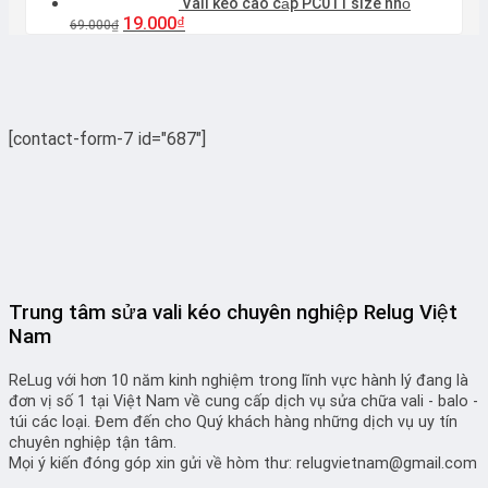
Vali kéo cao cấp PC011 size nhỏ
Giá
Giá
19.000
₫
69.000
₫
gốc
hiện
là:
tại
69.000₫.
là:
19.000₫.
[contact-form-7 id="687"]
Trung tâm sửa vali kéo chuyên nghiệp Relug Việt
Nam
ReLug với hơn 10 năm kinh nghiệm trong lĩnh vực hành lý đang là
đơn vị số 1 tại Việt Nam về cung cấp dịch vụ sửa chữa vali - balo -
túi các loại. Đem đến cho Quý khách hàng những dịch vụ uy tín
chuyên nghiệp tận tâm.
Mọi ý kiến đóng góp xin gửi về hòm thư: relugvietnam@gmail.com