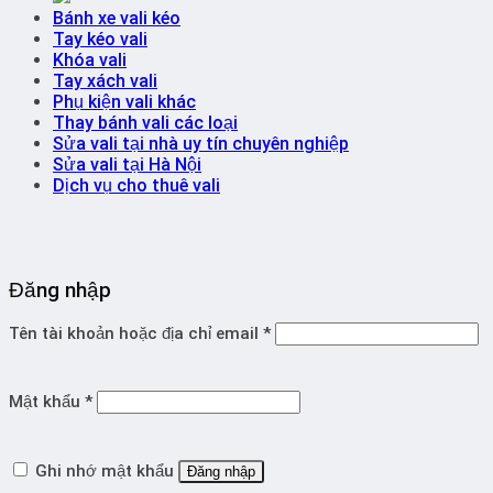
Bánh xe vali kéo
Tay kéo vali
Khóa vali
Tay xách vali
Phụ kiện vali khác
Thay bánh vali các loại
Sửa vali tại nhà uy tín chuyên nghiệp
Sửa vali tại Hà Nội
Dịch vụ cho thuê vali
Đăng nhập
Tên tài khoản hoặc địa chỉ email
*
Mật khẩu
*
Ghi nhớ mật khẩu
Đăng nhập