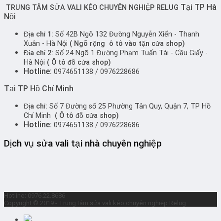
Tại TP Hà
TRUNG TÂM SỬA VALI KÉO CHUYÊN NGHIỆP RELUG
Nội
Địa chỉ 1:
Số 42B Ngõ 132 Đường Nguyễn Xiển - Thanh
Xuân - Hà Nội
( Ngõ rộng ô tô vào tận cửa shop)
Địa chỉ 2:
Số 24 Ngõ 1 Đường Phạm Tuấn Tài - Cầu Giấy -
Hà Nội
( Ô tô đỗ cửa shop)
Hotline:
0974651138 / 0976228686
Tại TP Hồ Chí Minh
Địa chỉ:
Số 7 Đường số 25 Phường Tân Quy, Quận 7, TP Hồ
Chí Minh
( Ô tô đỗ cửa shop)
Hotline:
0974651138 / 0976228686
Dịch vụ sửa vali tại nhà chuyên nghiệp
Hotline: 0976.22.8686
Copyright © 2019 - Trung tâm sửa vali kéo chuyên nghiệp Relug