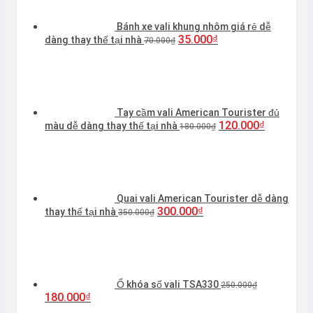
Bánh xe vali khung nhôm giá rẻ dễ
Giá
Giá
35.000
₫
dàng thay thế tại nhà
70.000
₫
gốc
hiện
là:
tại
70.000₫.
là:
35.000₫.
Tay cầm vali American Tourister đủ
Giá
Giá
120.000
₫
màu dễ dàng thay thế tại nhà
180.000
₫
gốc
hiện
là:
tại
180.000₫.
là:
120.000₫.
Quai vali American Tourister dễ dàng
Giá
Giá
300.000
₫
thay thế tại nhà
350.000
₫
gốc
hiện
là:
tại
350.000₫.
là:
300.000₫.
Ổ khóa số vali TSA330
250.000
₫
Giá
Giá
180.000
₫
gốc
hiện