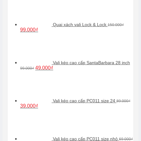
là:
tại
250.000₫.
là:
180.000₫.
Quai xách vali Lock & Lock
150.000
₫
Giá
Giá
99.000
₫
gốc
hiện
là:
tại
150.000₫.
là:
99.000₫.
Vali kéo cao cấp SantaBarbara 28 inch
Giá
Giá
49.000
₫
99.000
₫
gốc
hiện
là:
tại
99.000₫.
là:
49.000₫.
Vali kéo cao cấp PC011 size 24
89.000
₫
Giá
Giá
39.000
₫
gốc
hiện
là:
tại
89.000₫.
là:
39.000₫.
Vali kéo cao cấp PC011 size nhỏ
69.000
₫