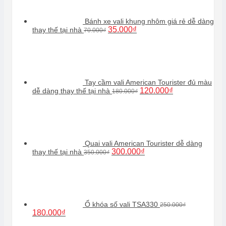
Bánh xe vali khung nhôm giá rẻ dễ dàng
Giá
Giá
35.000
₫
thay thế tại nhà
70.000
₫
gốc
hiện
là:
tại
70.000₫.
là:
35.000₫.
Tay cầm vali American Tourister đủ màu
Giá
Giá
120.000
₫
dễ dàng thay thế tại nhà
180.000
₫
gốc
hiện
là:
tại
180.000₫.
là:
120.000₫.
Quai vali American Tourister dễ dàng
Giá
Giá
300.000
₫
thay thế tại nhà
350.000
₫
gốc
hiện
là:
tại
350.000₫.
là:
300.000₫.
Ổ khóa số vali TSA330
250.000
₫
Giá
Giá
180.000
₫
gốc
hiện