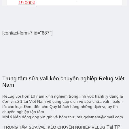
Giá
Giá
19.000
₫
gốc
hiện
là:
tại
69.000₫.
là:
19.000₫.
[contact-form-7 id="687"]
Trung tâm sửa vali kéo chuyên nghiệp Relug Việt
Nam
ReLug với hơn 10 năm kinh nghiệm trong lĩnh vực hành lý đang là
đơn vị số 1 tại Việt Nam về cung cấp dịch vụ sửa chữa vali - balo -
túi các loại. Đem đến cho Quý khách hàng những dịch vụ uy tín
chuyên nghiệp tận tâm.
Mọi ý kiến đóng góp xin gửi về hòm thư: relugvietnam@gmail.com
Tại TP
TRUNG TÂM SỬA VALI KÉO CHUYÊN NGHIỆP RELUG