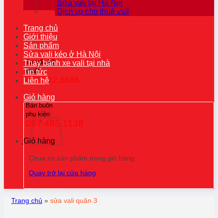
Sửa vali tại Hà Nội
Dịch vụ cho thuê vali
Trang chủ
Giới thiệu
Sản phẩm
Sửa vali kéo ở Hà Nội
Tư vấn kỹ
Thay bánh xe vali tại nhà
thuật
Tin tức
0976.22.8686
Liên hệ
Giỏ hàng
Bán buôn
phụ kiện
097.465.1138
Giỏ hàng
Chưa có sản phẩm trong giỏ hàng.
Quay trở lại cửa hàng
Trang chủ
»
sửa vali quân 3