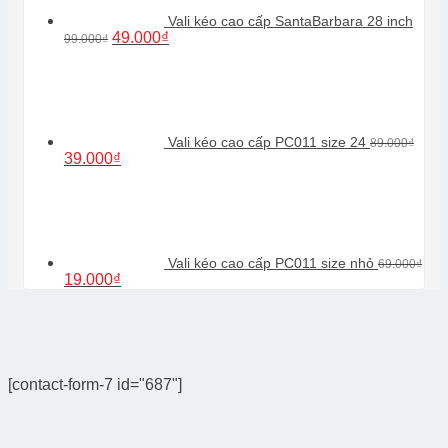
Vali kéo cao cấp SantaBarbara 28 inch
Giá
Giá
49.000
₫
99.000
₫
gốc
hiện
là:
tại
99.000₫.
là:
49.000₫.
Vali kéo cao cấp PC011 size 24
89.000
₫
Giá
Giá
39.000
₫
gốc
hiện
là:
tại
89.000₫.
là:
39.000₫.
Vali kéo cao cấp PC011 size nhỏ
69.000
₫
Giá
Giá
19.000
₫
gốc
hiện
là:
tại
69.000₫.
là:
19.000₫.
[contact-form-7 id="687"]