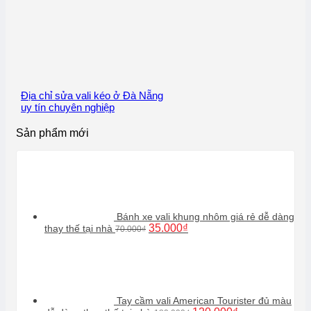
Địa chỉ sửa vali kéo ở Đà Nẵng
uy tín chuyên nghiệp
Sản phẩm mới
Bánh xe vali khung nhôm giá rẻ dễ dàng
Giá
Giá
35.000
₫
thay thế tại nhà
70.000
₫
gốc
hiện
là:
tại
70.000₫.
là:
35.000₫.
Tay cầm vali American Tourister đủ màu