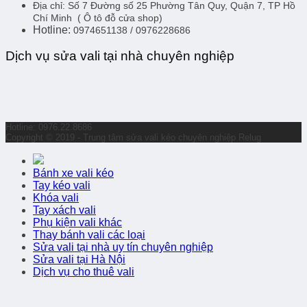
Địa chỉ:
Số 7 Đường số 25 Phường Tân Quy, Quận 7, TP Hồ
Chí Minh
( Ô tô đỗ cửa shop)
Hotline:
0974651138 / 0976228686
Dịch vụ sửa vali tại nhà chuyên nghiệp
Hotline: 0976.22.8686
Copyright © 2019 - Trung tâm sửa vali kéo chuyên nghiệp Relug
Bánh xe vali kéo
Tay kéo vali
Khóa vali
Tay xách vali
Phụ kiện vali khác
Thay bánh vali các loại
Sửa vali tại nhà uy tín chuyên nghiệp
Sửa vali tại Hà Nội
Dịch vụ cho thuê vali