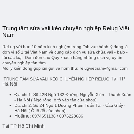
Trung tâm sửa vali kéo chuyên nghiệp Relug Việt
Nam
ReLug với hơn 10 năm kinh nghiệm trong lĩnh vực hành lý đang là
đơn vị số 1 tại Việt Nam về cung cấp dịch vụ sửa chữa vali - balo -
túi các loại. Đem đến cho Quý khách hàng những dịch vụ uy tín
chuyên nghiệp tận tâm.
Mọi ý kiến đóng góp xin gửi về hòm thư: relugvietnam@gmail.com
Tại TP
TRUNG TÂM SỬA VALI KÉO CHUYÊN NGHIỆP RELUG
Hà Nội
Địa chỉ 1:
Số 42B Ngõ 132 Đường Nguyễn Xiển - Thanh Xuân
- Hà Nội
( Ngõ rộng ô tô vào tận cửa shop)
Địa chỉ 2:
Số 24 Ngõ 1 Đường Phạm Tuấn Tài - Cầu Giấy -
Hà Nội
( Ô tô đỗ cửa shop)
Hotline:
0974651138 / 0976228686
Tại TP Hồ Chí Minh