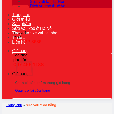
Sửa vali tại Hà Nội
Dịch vụ cho thuê vali
Trang chủ
Giới thiệu
Sản phẩm
Sửa vali kéo ở Hà Nội
Tư vấn kỹ
Thay bánh xe vali tại nhà
thuật
Tin tức
0976.22.8686
Liên hệ
Giỏ hàng
Bán buôn
phụ kiện
097.465.1138
Giỏ hàng
Chưa có sản phẩm trong giỏ hàng.
Quay trở lại cửa hàng
Trang chủ
»
sửa vali ở đà nẵng