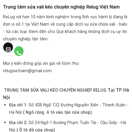
Trung tâm sửa vali kéo chuyên nghiệp Relug Việt Nam
ReLug với hơn 10 năm kinh nghiệm trong lĩnh vực hành lý đang là
đơn vị số 1 tại Việt Nam về cung cấp dịch vụ sửa chữa vali - balo
- túi các loại. Đem đến cho Quý khách hàng những dịch vụ uy tín
chuyên nghiệp tận tâm.
Mọi ý kiến đóng góp xin gửi về hòm thư:
relugvietnam@gmail.com
Tại TP Hà
TRUNG TÂM SỬA VALI KÉO CHUYÊN NGHIỆP RELUG
Nội
Địa chỉ 1:
Số 42B Ngõ 132 Đường Nguyễn Xiển - Thanh Xuân -
Hà Nội
( Ngõ rộng ô tô vào tận cửa shop)
Địa chỉ 2:
Số 24 Ngõ 1 Đường Phạm Tuấn Tài - Cầu Giấy - Hà
Nội
( Ô tô đỗ cửa shop)