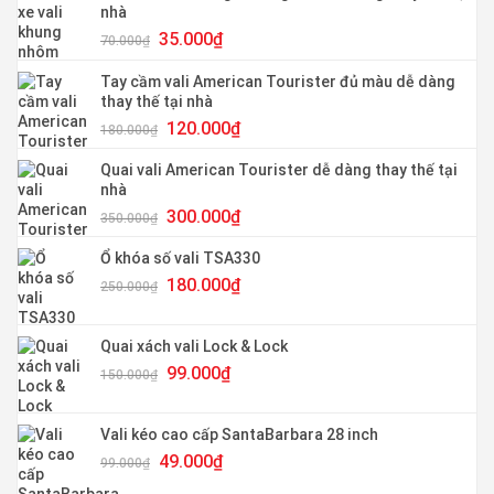
nhà
Giá
Giá
35.000
₫
70.000
₫
gốc
hiện
là:
tại
Tay cầm vali American Tourister đủ màu dễ dàng
70.000₫.
là:
thay thế tại nhà
35.000₫.
Giá
Giá
120.000
₫
180.000
₫
gốc
hiện
là:
tại
Quai vali American Tourister dễ dàng thay thế tại
180.000₫.
là:
nhà
120.000₫.
Giá
Giá
300.000
₫
350.000
₫
gốc
hiện
là:
tại
Ổ khóa số vali TSA330
350.000₫.
là:
Giá
Giá
180.000
₫
250.000
₫
300.000₫.
gốc
hiện
là:
tại
250.000₫.
là:
Quai xách vali Lock & Lock
180.000₫.
Giá
Giá
99.000
₫
150.000
₫
gốc
hiện
là:
tại
150.000₫.
là:
Vali kéo cao cấp SantaBarbara 28 inch
99.000₫.
Giá
Giá
49.000
₫
99.000
₫
gốc
hiện