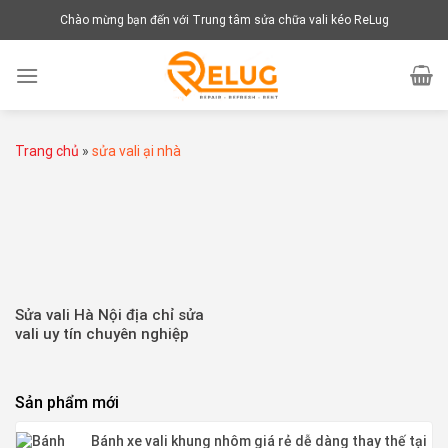
Chuyển
Chào mừng bạn đến với Trung tâm sửa chữa vali kéo ReLug
đến
nội
dung
Trang chủ
»
sửa vali ại nhà
Sửa vali Hà Nội địa chỉ sửa
vali uy tín chuyên nghiệp
Sản phẩm mới
Bánh xe vali khung nhôm giá rẻ dễ dàng thay thế tại