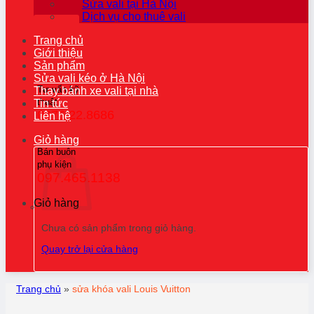
Sửa vali tại Hà Nội
Dịch vụ cho thuê vali
Trang chủ
Giới thiệu
Sản phẩm
Sửa vali kéo ở Hà Nội
Tư vấn kỹ
Thay bánh xe vali tại nhà
thuật
Tin tức
0976.22.8686
Liên hệ
Giỏ hàng
Bán buôn
phụ kiện
097.465.1138
Giỏ hàng
Chưa có sản phẩm trong giỏ hàng.
Quay trở lại cửa hàng
Trang chủ
»
sửa khóa vali Louis Vuitton