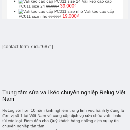
150.000₫.
là:
gốc
hiện
Vali kéo cao cấp
99.000₫.
là:
tại
Giá
Giá
39.000
₫
PC011 size 24
89.000
₫
99.000₫.
là:
gốc
hiện
Vali kéo cao cấp
49.000₫.
là:
tại
Giá
Giá
19.000
₫
PC011 size nhỏ
69.000
₫
89.000₫.
là:
gốc
hiện
39.000₫.
là:
tại
69.000₫.
là:
19.000₫.
[contact-form-7 id="687"]
Trung tâm sửa vali kéo chuyên nghiệp Relug Việt
Nam
ReLug với hơn 10 năm kinh nghiệm trong lĩnh vực hành lý đang là
đơn vị số 1 tại Việt Nam về cung cấp dịch vụ sửa chữa vali - balo -
túi các loại. Đem đến cho Quý khách hàng những dịch vụ uy tín
chuyên nghiệp tận tâm.