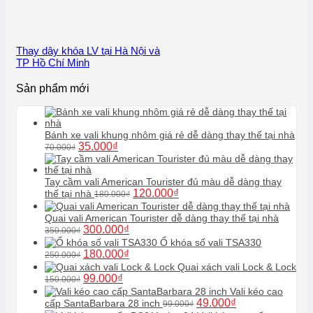
Thay dây khóa LV tại Hà Nội và
TP Hồ Chí Minh
Sản phẩm mới
Bánh xe vali khung nhôm giá rẻ dễ dàng thay thế tại nhà
Giá
Giá
35.000
₫
70.000
₫
gốc
hiện
là:
tại
70.000₫.
là:
Tay cầm vali American Tourister đủ màu dễ dàng thay
Giá
Giá
35.000₫.
120.000
₫
thế tại nhà
180.000
₫
gốc
hiện
là:
tại
Quai vali American Tourister dễ dàng thay thế tại nhà
180.000₫.
là:
Giá
Giá
300.000
₫
350.000
₫
120.000₫.
gốc
hiện
Ổ khóa số vali TSA330
là:
tại
Giá
Giá
180.000
₫
250.000
₫
350.000₫.
là:
gốc
hiện
Quai xách vali Lock & Lock
300.000₫.
là:
tại
Giá
Giá
99.000
₫
150.000
₫
250.000₫.
là:
gốc
hiện
Vali kéo cao
180.000₫.
là:
tại
Giá
Giá
49.000
₫
cấp SantaBarbara 28 inch
99.000
₫