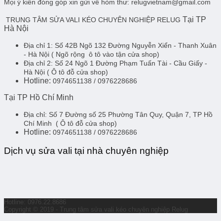
Mọi ý kiến đóng góp xin gửi về hòm thư: relugvietnam@gmail.com
Tại TP
TRUNG TÂM SỬA VALI KÉO CHUYÊN NGHIỆP RELUG
Hà Nội
Địa chỉ 1:
Số 42B Ngõ 132 Đường Nguyễn Xiển - Thanh Xuân
- Hà Nội
( Ngõ rộng ô tô vào tận cửa shop)
Địa chỉ 2:
Số 24 Ngõ 1 Đường Phạm Tuấn Tài - Cầu Giấy -
Hà Nội
( Ô tô đỗ cửa shop)
Hotline:
0974651138 / 0976228686
Tại TP Hồ Chí Minh
Địa chỉ:
Số 7 Đường số 25 Phường Tân Quy, Quận 7, TP Hồ
Chí Minh
( Ô tô đỗ cửa shop)
Hotline:
0974651138 / 0976228686
Dịch vụ sửa vali tại nhà chuyên nghiệp
Hotline: 0976.22.8686
Copyright © 2019 - Trung tâm sửa vali kéo chuyên nghiệp Relug