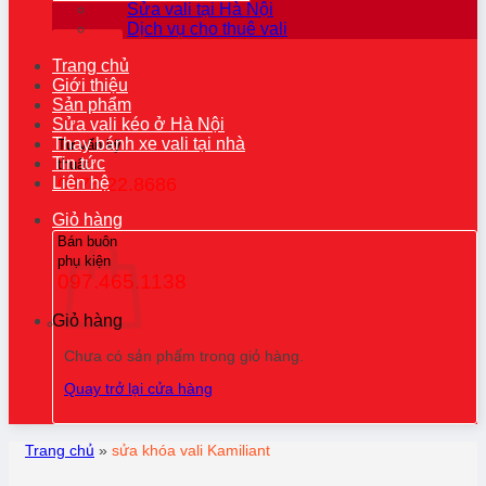
Sửa vali tại Hà Nội
Dịch vụ cho thuê vali
Trang chủ
Giới thiệu
Sản phẩm
Sửa vali kéo ở Hà Nội
Thay bánh xe vali tại nhà
Tư vấn kỹ
Tin tức
thuật
Liên hệ
0976.22.8686
Giỏ hàng
Bán buôn
phụ kiện
097.465.1138
Giỏ hàng
Chưa có sản phẩm trong giỏ hàng.
Quay trở lại cửa hàng
Trang chủ
»
sửa khóa vali Kamiliant