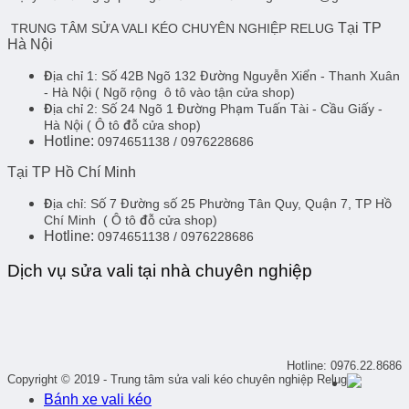
Tại TP
TRUNG TÂM SỬA VALI KÉO CHUYÊN NGHIỆP RELUG
Hà Nội
Địa chỉ 1:
Số 42B Ngõ 132 Đường Nguyễn Xiển - Thanh Xuân
- Hà Nội
( Ngõ rộng ô tô vào tận cửa shop)
Địa chỉ 2:
Số 24 Ngõ 1 Đường Phạm Tuấn Tài - Cầu Giấy -
Hà Nội
( Ô tô đỗ cửa shop)
Hotline:
0974651138 / 0976228686
Tại TP Hồ Chí Minh
Địa chỉ:
Số 7 Đường số 25 Phường Tân Quy, Quận 7, TP Hồ
Chí Minh
( Ô tô đỗ cửa shop)
Hotline:
0974651138 / 0976228686
Dịch vụ sửa vali tại nhà chuyên nghiệp
Hotline: 0976.22.8686
Copyright © 2019 - Trung tâm sửa vali kéo chuyên nghiệp Relug
Bánh xe vali kéo