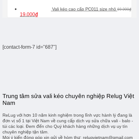
Vali kéo cao cấp PC011 size nhỏ
69.000
₫
Giá
Giá
19.000
₫
gốc
hiện
là:
tại
69.000₫.
là:
19.000₫.
[contact-form-7 id="687"]
Trung tâm sửa vali kéo chuyên nghiệp Relug Việt
Nam
ReLug với hơn 10 năm kinh nghiệm trong lĩnh vực hành lý đang là
đơn vị số 1 tại Việt Nam về cung cấp dịch vụ sửa chữa vali - balo -
túi các loại. Đem đến cho Quý khách hàng những dịch vụ uy tín
chuyên nghiệp tận tâm.
Mọi ý kiến đóng góp xin gửi về hòm thư: relugvietnam@gmail.com