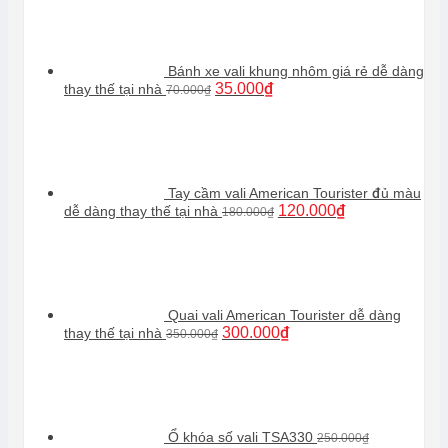
Bánh xe vali khung nhôm giá rẻ dễ dàng
Giá
Giá
35.000
₫
thay thế tại nhà
70.000
₫
gốc
hiện
là:
tại
70.000₫.
là:
35.000₫.
Tay cầm vali American Tourister đủ màu
Giá
Giá
120.000
₫
dễ dàng thay thế tại nhà
180.000
₫
gốc
hiện
là:
tại
180.000₫.
là:
120.000₫.
Quai vali American Tourister dễ dàng
Giá
Giá
300.000
₫
thay thế tại nhà
350.000
₫
gốc
hiện
là:
tại
350.000₫.
là:
300.000₫.
Ổ khóa số vali TSA330
250.000
₫