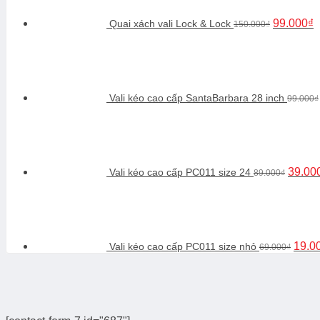
9
99.000
₫
Quai xách vali Lock & Lock
150.000
₫
Vali kéo cao cấp SantaBarbara 28 inch
99.000
₫
Giá
gốc
là:
89.000
39.00
Vali kéo cao cấp PC011 size 24
89.000
₫
Giá
gốc
là:
69.00
19.0
Vali kéo cao cấp PC011 size nhỏ
69.000
₫