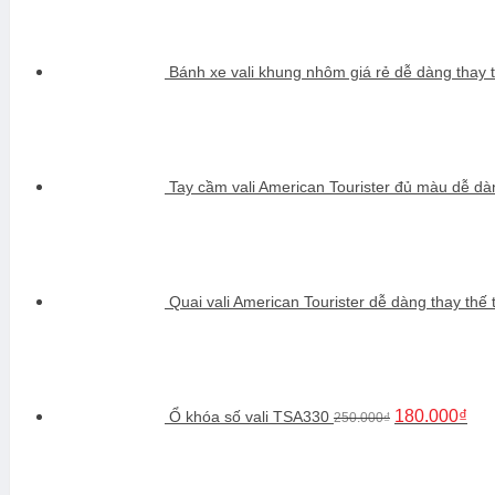
Bánh xe vali khung nhôm giá rẻ dễ dàng thay t
Tay cầm vali American Tourister đủ màu dễ dàn
Quai vali American Tourister dễ dàng thay thế 
Giá
Giá
gốc
hiệ
là:
tại
250.000₫.
là:
180
180.000
₫
Ổ khóa số vali TSA330
250.000
₫
Giá
G
gốc
h
là:
tạ
150.000₫.
là