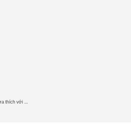
 thích với ...
Giá
Giá
gốc
hiện