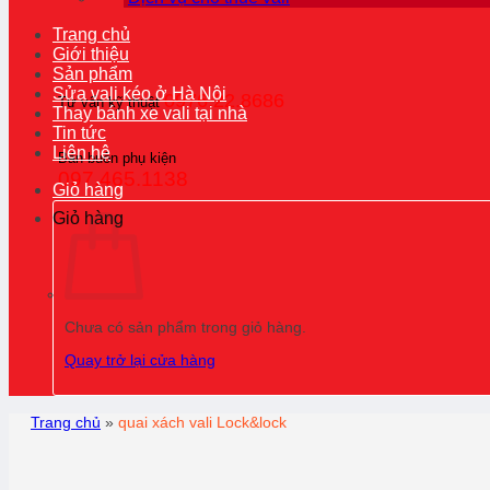
Trang chủ
Giới thiệu
Sản phẩm
Sửa vali kéo ở Hà Nội
0976.22.8686
Tư vấn kỹ thuật
Thay bánh xe vali tại nhà
Tin tức
Liên hệ
Bán buôn phụ kiện
097.465.1138
Giỏ hàng
Giỏ hàng
Chưa có sản phẩm trong giỏ hàng.
Quay trở lại cửa hàng
Trang chủ
»
quai xách vali Lock&lock