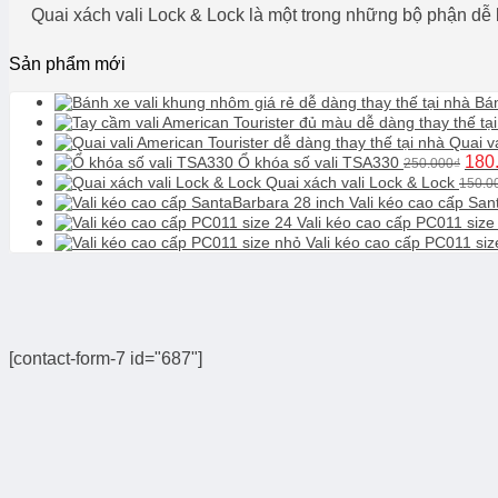
Quai xách vali Lock & Lock là một trong những bộ phận dễ b
Sản phẩm mới
Bán
Quai v
Giá
180
Ổ khóa số vali TSA330
250.000
₫
gốc
Quai xách vali Lock & Lock
150.0
là:
Vali kéo cao cấp San
250.
Vali kéo cao cấp PC011 size
Vali kéo cao cấp PC011 siz
[contact-form-7 id="687"]