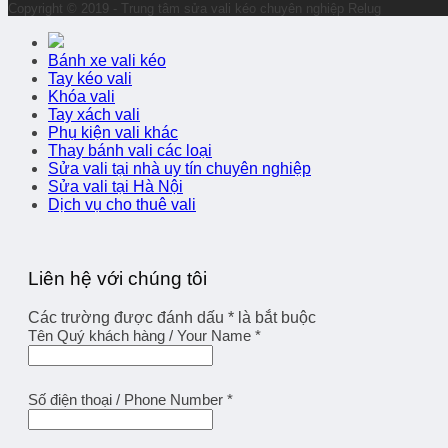
Copyright © 2019 - Trung tâm sửa vali kéo chuyên nghiệp Relug
Bánh xe vali kéo
Tay kéo vali
Khóa vali
Tay xách vali
Phụ kiện vali khác
Thay bánh vali các loại
Sửa vali tại nhà uy tín chuyên nghiệp
Sửa vali tại Hà Nội
Dịch vụ cho thuê vali
Liên hệ với chúng tôi
Các trường được đánh dấu
*
là bắt buộc
Tên Quý khách hàng / Your Name
*
Số điện thoại / Phone Number
*