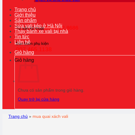
Trang chủ
Giới thiệu
Sản phẩm
Sửa vali kéo ở Hà Nội
0976.22.8686
Tư vấn kỹ thuật
Thay bánh xe vali tại nhà
Tin tức
Liên hệ
Bán buôn phụ kiện
097.465.1138
Giỏ hàng
Giỏ hàng
Chưa có sản phẩm trong giỏ hàng.
Quay trở lại cửa hàng
Trang chủ
»
mua quai xách vali