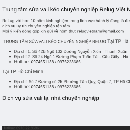
Trung tâm sửa vali kéo chuyên nghiệp Relug Việt
ReLug với hơn 10 năm kinh nghiệm trong lĩnh vực hành lý đang là đơn
dịch vụ uy tín chuyên nghiệp tận tâm.
Mọi ý kiến đóng góp xin gửi về hòm thư: relugvietnam@gmail.com
Tại TP Hà
TRUNG TÂM SỬA VALI KÉO CHUYÊN NGHIỆP RELUG
Địa chỉ 1:
Số 42B Ngõ 132 Đường Nguyễn Xiển - Thanh Xuân 
Địa chỉ 2:
Số 24 Ngõ 1 Đường Phạm Tuấn Tài - Cầu Giấy - Hà 
Hotline:
0974651138 / 0976228686
Tại TP Hồ Chí Minh
Địa chỉ:
Số 7 Đường số 25 Phường Tân Quy, Quận 7, TP Hồ 
Hotline:
0974651138 / 0976228686
Dịch vụ sửa vali tại nhà chuyên nghiệp
Hotline: 0976.22.8686