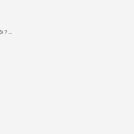
 ? ...