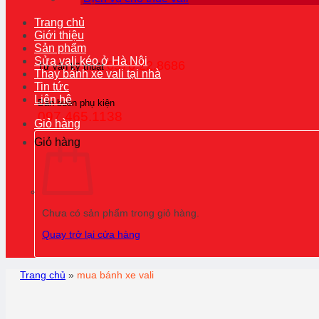
Trang chủ
Giới thiệu
Sản phẩm
Sửa vali kéo ở Hà Nội
0976.22.8686
Tư vấn kỹ thuật
Thay bánh xe vali tại nhà
Tin tức
Liên hệ
Bán buôn phụ kiện
097.465.1138
Giỏ hàng
Giỏ hàng
Chưa có sản phẩm trong giỏ hàng.
Quay trở lại cửa hàng
Trang chủ
»
mua bánh xe vali