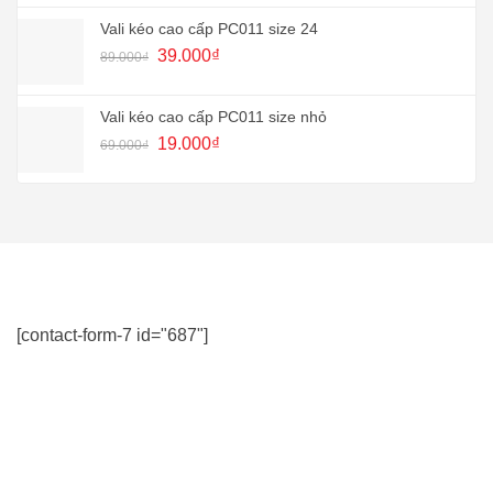
là:
tại
99.000₫.
là:
Vali kéo cao cấp PC011 size 24
49.000₫.
Giá
Giá
39.000
₫
89.000
₫
gốc
hiện
là:
tại
89.000₫.
là:
Vali kéo cao cấp PC011 size nhỏ
39.000₫.
Giá
Giá
19.000
₫
69.000
₫
gốc
hiện
là:
tại
69.000₫.
là:
19.000₫.
[contact-form-7 id="687"]