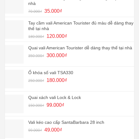
nhà
Giá
Giá
35.000
₫
70.000
₫
gốc
hiện
là:
tại
Tay cầm vali American Tourister đủ màu dễ dàng thay
70.000₫.
là:
thế tại nhà
35.000₫.
Giá
Giá
120.000
₫
180.000
₫
gốc
hiện
là:
tại
Quai vali American Tourister dễ dàng thay thế tại nhà
180.000₫.
là:
Giá
Giá
300.000
₫
350.000
₫
120.000₫.
gốc
hiện
là:
tại
350.000₫.
là:
Ổ khóa số vali TSA330
300.000₫.
Giá
Giá
180.000
₫
250.000
₫
gốc
hiện
là:
tại
250.000₫.
là:
Quai xách vali Lock & Lock
180.000₫.
Giá
Giá
99.000
₫
150.000
₫
gốc
hiện
là:
tại
150.000₫.
là:
Vali kéo cao cấp SantaBarbara 28 inch
99.000₫.
Giá
Giá
49.000
₫
99.000
₫
gốc
hiện