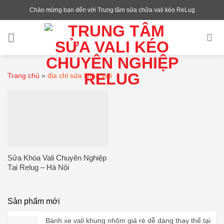
Chuyển
Chào mừng bạn đến với Trung tâm sửa chữa vali kéo ReLug
đến
nội
dung
Trang chủ
»
địa chỉ sửa khóa vali
Sửa Khóa Vali Chuyên Nghiệp
Tại Relug – Hà Nội
Sản phẩm mới
Bánh xe vali khung nhôm giá rẻ dễ dàng thay thế tại