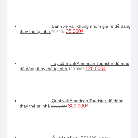
Bánh xe vali khung nhôm giá rẻ dễ dàng
Giá
Giá
35.000
₫
thay thế tại nhà
70.000
₫
gốc
hiện
là:
tại
70.000₫.
là:
35.000₫.
Tay cầm vali American Tourister đủ màu
Giá
Giá
120.000
₫
dễ dàng thay thế tại nhà
180.000
₫
gốc
hiện
là:
tại
180.000₫.
là:
120.000₫.
Quai vali American Tourister dễ dàng
Giá
Giá
300.000
₫
thay thế tại nhà
350.000
₫
gốc
hiện
là:
tại
350.000₫.
là:
300.000₫.