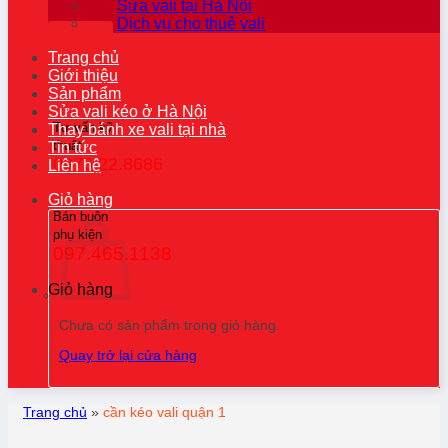
Sửa vali tại Hà Nội
Dịch vụ cho thuê vali
Trang chủ
Giới thiệu
Sản phẩm
Sửa vali kéo ở Hà Nội
Tư vấn kỹ
Thay bánh xe vali tại nhà
thuật
Tin tức
0976.22.8686
Liên hệ
Giỏ hàng
Bán buôn
phụ kiện
097.465.1138
Giỏ hàng
Chưa có sản phẩm trong giỏ hàng.
Quay trở lại cửa hàng
Trang chủ
»
cần kéo vali quận 1