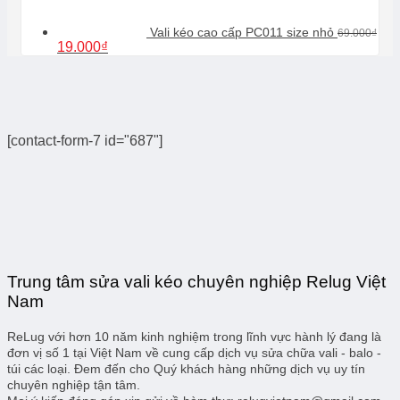
Vali kéo cao cấp PC011 size nhỏ
69.000
₫
Giá
Giá
19.000
₫
gốc
hiện
là:
tại
69.000₫.
là:
19.000₫.
[contact-form-7 id="687"]
Trung tâm sửa vali kéo chuyên nghiệp Relug Việt
Nam
ReLug với hơn 10 năm kinh nghiệm trong lĩnh vực hành lý đang là
đơn vị số 1 tại Việt Nam về cung cấp dịch vụ sửa chữa vali - balo -
túi các loại. Đem đến cho Quý khách hàng những dịch vụ uy tín
chuyên nghiệp tận tâm.