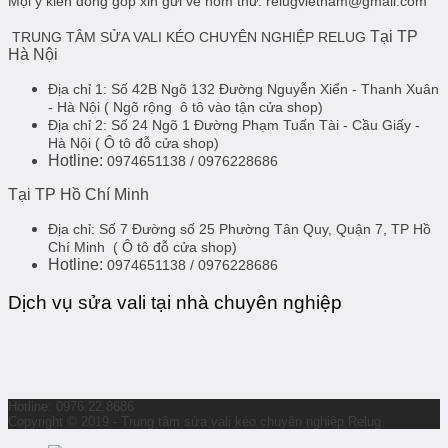
Mọi ý kiến đóng góp xin gửi về hòm thư: relugvietnam@gmail.com
Tại TP
TRUNG TÂM SỬA VALI KÉO CHUYÊN NGHIỆP RELUG
Hà Nội
Địa chỉ 1:
Số 42B Ngõ 132 Đường Nguyễn Xiển - Thanh Xuân
- Hà Nội
( Ngõ rộng ô tô vào tận cửa shop)
Địa chỉ 2:
Số 24 Ngõ 1 Đường Phạm Tuấn Tài - Cầu Giấy -
Hà Nội
( Ô tô đỗ cửa shop)
Hotline:
0974651138 / 0976228686
Tại TP Hồ Chí Minh
Địa chỉ:
Số 7 Đường số 25 Phường Tân Quy, Quận 7, TP Hồ
Chí Minh
( Ô tô đỗ cửa shop)
Hotline:
0974651138 / 0976228686
Dịch vụ sửa vali tại nhà chuyên nghiệp
Hotline: 0976.22.8686
Copyright © 2019 - Trung tâm sửa vali kéo chuyên nghiệp Relug