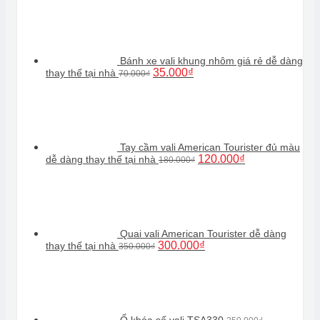
Bánh xe vali khung nhôm giá rẻ dễ dàng
Giá
Giá
35.000
₫
thay thế tại nhà
70.000
₫
gốc
hiện
là:
tại
70.000₫.
là:
35.000₫.
Tay cầm vali American Tourister đủ màu
Giá
Giá
120.000
₫
dễ dàng thay thế tại nhà
180.000
₫
gốc
hiện
là:
tại
180.000₫.
là:
120.000₫.
Quai vali American Tourister dễ dàng
Giá
Giá
300.000
₫
thay thế tại nhà
350.000
₫
gốc
hiện
là:
tại
350.000₫.
là:
300.000₫.