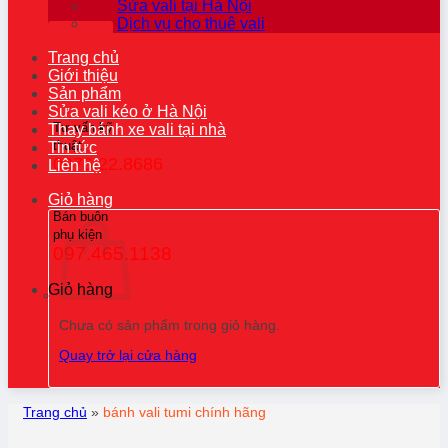
Sửa vali tại Hà Nội
Dịch vụ cho thuê vali
Trang chủ
Giới thiệu
Sản phẩm
Sửa vali kéo ở Hà Nội
Tư vấn kỹ
Thay bánh xe vali tại nhà
thuật
Tin tức
0976.22.8686
Liên hệ
Giỏ hàng
Bán buôn
phụ kiện
097.465.1138
Giỏ hàng
Chưa có sản phẩm trong giỏ hàng.
Quay trở lại cửa hàng
Trang chủ
»
bánh vali tumi chính hãng