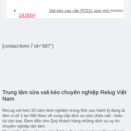
Vali kéo cao cấp PC011 size nhỏ
69.000
₫
Giá
Giá
19.000
₫
gốc
hiện
là:
tại
69.000₫.
là:
19.000₫.
[contact-form-7 id="687"]
Trung tâm sửa vali kéo chuyên nghiệp Relug Việt
Nam
ReLug với hơn 10 năm kinh nghiệm trong lĩnh vực hành lý đang là
đơn vị số 1 tại Việt Nam về cung cấp dịch vụ sửa chữa vali - balo -
túi các loại. Đem đến cho Quý khách hàng những dịch vụ uy tín
chuyên nghiệp tận tâm.