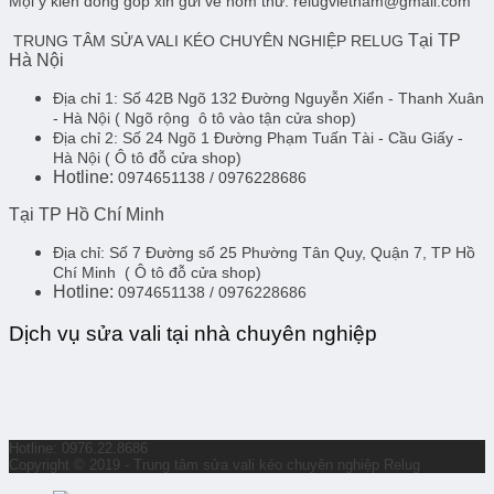
Mọi ý kiến đóng góp xin gửi về hòm thư: relugvietnam@gmail.com
Tại TP
TRUNG TÂM SỬA VALI KÉO CHUYÊN NGHIỆP RELUG
Hà Nội
Địa chỉ 1:
Số 42B Ngõ 132 Đường Nguyễn Xiển - Thanh Xuân
- Hà Nội
( Ngõ rộng ô tô vào tận cửa shop)
Địa chỉ 2:
Số 24 Ngõ 1 Đường Phạm Tuấn Tài - Cầu Giấy -
Hà Nội
( Ô tô đỗ cửa shop)
Hotline:
0974651138 / 0976228686
Tại TP Hồ Chí Minh
Địa chỉ:
Số 7 Đường số 25 Phường Tân Quy, Quận 7, TP Hồ
Chí Minh
( Ô tô đỗ cửa shop)
Hotline:
0974651138 / 0976228686
Dịch vụ sửa vali tại nhà chuyên nghiệp
Hotline: 0976.22.8686
Copyright © 2019 - Trung tâm sửa vali kéo chuyên nghiệp Relug