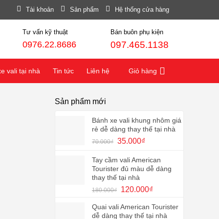
Tài khoản
Sản phẩm
Hệ thống cửa hàng
Tư vấn kỹ thuật
Bán buôn phụ kiện
0976.22.8686
097.465.1138
 vali tại nhà
Tin tức
Liên hệ
Giỏ hàng
Sản phẩm mới
Bánh xe vali khung nhôm giá
rẻ dễ dàng thay thế tại nhà
Giá
Giá
35.000
₫
70.000
₫
gốc
hiện
là:
tại
Tay cầm vali American
70.000₫.
là:
Tourister đủ màu dễ dàng
35.000₫.
thay thế tại nhà
Giá
Giá
120.000
₫
180.000
₫
gốc
hiện
Quai vali American Tourister
là:
tại
dễ dàng thay thế tại nhà
180.000₫.
là: