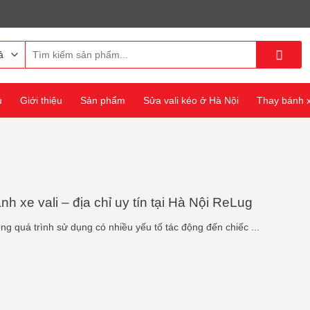
Tìm
kiếm:
ủ
Giới thiệu
Sản phẩm
Sửa vali kéo ở Hà Nội
Thay bánh xe
h xe vali – địa chỉ uy tín tại Hà Nội ReLug
ong quá trình sử dụng có nhiều yếu tố tác động đến chiếc ...