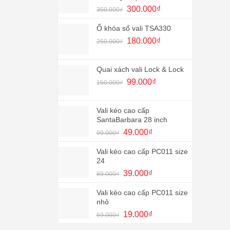
120.000₫.
Giá
Giá
300.000
₫
350.000
₫
gốc
hiện
là:
tại
Ổ khóa số vali TSA330
350.000₫.
là:
Giá
Giá
180.000
₫
250.000
₫
300.000₫.
gốc
hiện
là:
tại
250.000₫.
là:
Quai xách vali Lock & Lock
180.000₫.
Giá
Giá
99.000
₫
150.000
₫
gốc
hiện
là:
tại
150.000₫.
là:
Vali kéo cao cấp
SantaBarbara 28 inch
99.000₫.
Giá
Giá
49.000
₫
99.000
₫
gốc
hiện
là:
tại
Vali kéo cao cấp PC011 size
99.000₫.
là:
24
49.000₫.
Giá
Giá
39.000
₫
89.000
₫
gốc
hiện
là:
tại
Vali kéo cao cấp PC011 size
89.000₫.
là:
nhỏ
39.000₫.
Giá
Giá
19.000
₫
69.000
₫
gốc
hiện