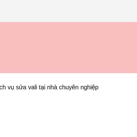
là:
tại
69.000₫.
là:
19.000₫.
ch vụ sửa vali tại nhà chuyên nghiệp