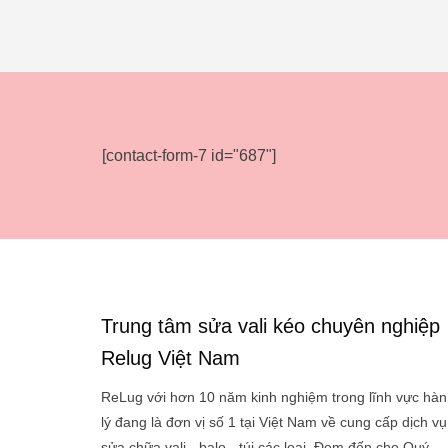
[contact-form-7 id="687"]
Trung tâm sửa vali kéo chuyên nghiệp
Relug Việt Nam
ReLug với hơn 10 năm kinh nghiệm trong lĩnh vực hàn
lý đang là đơn vị số 1 tại Việt Nam về cung cấp dịch vụ
sửa chữa vali - balo - túi các loại. Đem đến cho Quý