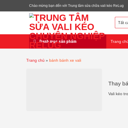
Chuyển
Chào mừng bạn đến với Trung tâm sửa chữa vali kéo ReLug
đến
nội
dung
Danh mục sản phẩm
Trang ch
Trang chủ
»
bánh bánh xe vali
Thay bán
Vali kéo tr