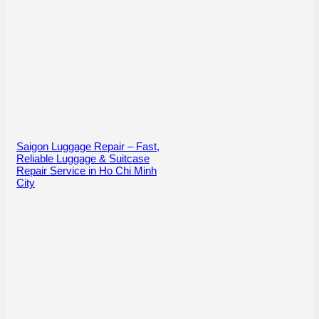
Saigon Luggage Repair – Fast,
Reliable Luggage & Suitcase
Repair Service in Ho Chi Minh
City