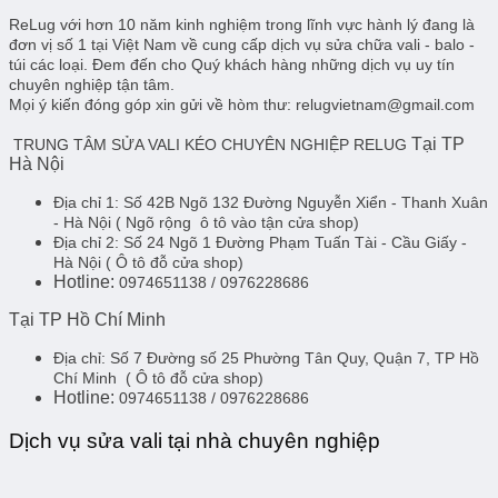
ReLug với hơn 10 năm kinh nghiệm trong lĩnh vực hành lý đang là
đơn vị số 1 tại Việt Nam về cung cấp dịch vụ sửa chữa vali - balo -
túi các loại. Đem đến cho Quý khách hàng những dịch vụ uy tín
chuyên nghiệp tận tâm.
Mọi ý kiến đóng góp xin gửi về hòm thư: relugvietnam@gmail.com
Tại TP
TRUNG TÂM SỬA VALI KÉO CHUYÊN NGHIỆP RELUG
Hà Nội
Địa chỉ 1:
Số 42B Ngõ 132 Đường Nguyễn Xiển - Thanh Xuân
- Hà Nội
( Ngõ rộng ô tô vào tận cửa shop)
Địa chỉ 2:
Số 24 Ngõ 1 Đường Phạm Tuấn Tài - Cầu Giấy -
Hà Nội
( Ô tô đỗ cửa shop)
Hotline:
0974651138 / 0976228686
Tại TP Hồ Chí Minh
Địa chỉ:
Số 7 Đường số 25 Phường Tân Quy, Quận 7, TP Hồ
Chí Minh
( Ô tô đỗ cửa shop)
Hotline:
0974651138 / 0976228686
Dịch vụ sửa vali tại nhà chuyên nghiệp