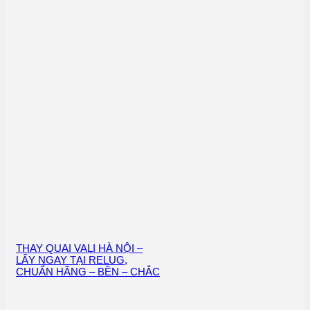
THAY QUAI VALI HÀ NỘI –
LẤY NGAY TẠI RELUG,
CHUẨN HÃNG – BỀN – CHẮC