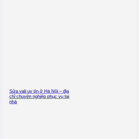
Sửa vali uy tín ở Hà Nội – địa
chỉ chuyên nghiệp phục vụ tại
nhà