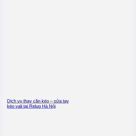
Dịch vụ thay cần kéo – sửa tay
kéo vali tại Relug Hà Nội