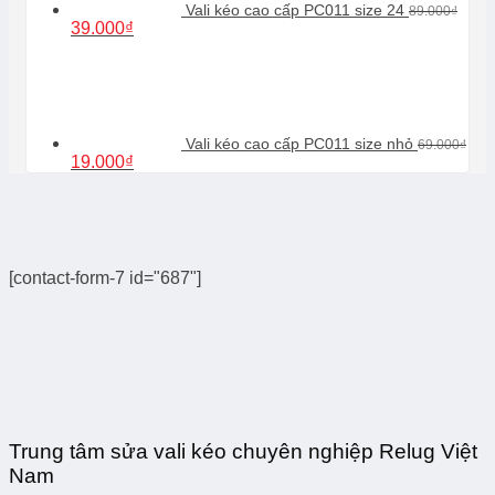
Vali kéo cao cấp PC011 size 24
89.000
₫
Giá
Giá
39.000
₫
gốc
hiện
là:
tại
89.000₫.
là:
39.000₫.
Vali kéo cao cấp PC011 size nhỏ
69.000
₫
Giá
Giá
19.000
₫
gốc
hiện
là:
tại
69.000₫.
là:
19.000₫.
[contact-form-7 id="687"]
Trung tâm sửa vali kéo chuyên nghiệp Relug Việt
Nam