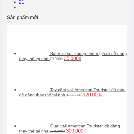
21
Sản phẩm mới
Bánh xe vali khung nhôm giá rẻ dễ dàng
Giá
Giá
35.000
₫
thay thế tại nhà
70.000
₫
gốc
hiện
là:
tại
70.000₫.
là:
35.000₫.
Tay cầm vali American Tourister đủ màu
Giá
Giá
120.000
₫
dễ dàng thay thế tại nhà
180.000
₫
gốc
hiện
là:
tại
180.000₫.
là:
120.000₫.
Quai vali American Tourister dễ dàng
Giá
Giá
300.000
₫
thay thế tại nhà
350.000
₫