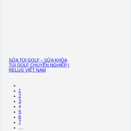
SỬA TÚI GOLF – SỬA KHÓA
TÚI GOLF CHUYÊN NGHIỆP |
RELUG VIỆT NAM
1
2
3
4
5
6
7
…