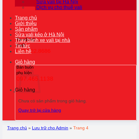
Sửa vali tại Hà Nội
Dịch vụ cho thuê vali
Trang chủ
Giới thiệu
Sản phẩm
Sửa vali kéo ở Hà Nội
Tư vấn kỹ
Thay bánh xe vali tại nhà
thuật
Tin tức
0976.22.8686
Liên hệ
Giỏ hàng
Bán buôn
phụ kiện
097.465.1138
Giỏ hàng
Chưa có sản phẩm trong giỏ hàng.
Quay trở lại cửa hàng
Trang chủ
»
Lưu trữ cho Admin
»
Trang 4