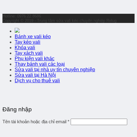
Hotline: 0976.22.8686
Copyright © 2019 - Trung tâm sửa vali kéo chuyên nghiệp Relug
Bánh xe vali kéo
Tay kéo vali
Khóa vali
Tay xách vali
Phụ kiện vali khác
Thay bánh vali các loại
Sửa vali tại nhà uy tín chuyên nghiệp
Sửa vali tại Hà Nội
Dịch vụ cho thuê vali
Đăng nhập
Tên tài khoản hoặc địa chỉ email
*